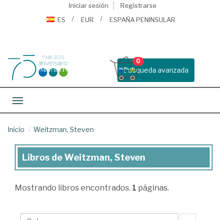
Iniciar sesión
Registrarse
ES
EUR
ESPAÑA PENINSULAR
0
Busqueda avanzada
Toggle navigation
Inicio
Weitzman, Steven
Libros de Weitzman, Steven
Libros
de
Mostrando
libros encontrados.
1
páginas.
Weitzman,
Steven