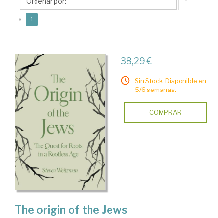
↑
(current)
«
1
38,29 €
Sin Stock. Disponible en
5/6 semanas.
COMPRAR
The origin of the Jews