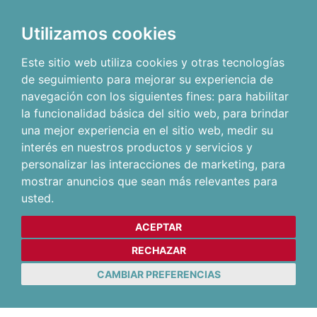
Utilizamos cookies
Este sitio web utiliza cookies y otras tecnologías
de seguimiento para mejorar su experiencia de
navegación con los siguientes fines:
para habilitar
la funcionalidad básica del sitio web
,
para brindar
una mejor experiencia en el sitio web
,
medir su
interés en nuestros productos y servicios y
personalizar las interacciones de marketing
,
para
mostrar anuncios que sean más relevantes para
usted
.
ACEPTAR
RECHAZAR
CAMBIAR PREFERENCIAS