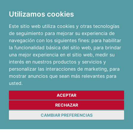
Utilizamos cookies
Este sitio web utiliza cookies y otras tecnologías
de seguimiento para mejorar su experiencia de
navegación con los siguientes fines:
para habilitar
la funcionalidad básica del sitio web
,
para brindar
una mejor experiencia en el sitio web
,
medir su
interés en nuestros productos y servicios y
personalizar las interacciones de marketing
,
para
mostrar anuncios que sean más relevantes para
usted
.
ACEPTAR
RECHAZAR
CAMBIAR PREFERENCIAS