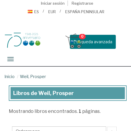
Iniciar sesión
Registrarse
ES
EUR
ESPAÑA PENINSULAR
0
Busqueda avanzada
Toggle navigation
Inicio
Weil, Prosper
Libros de Weil, Prosper
Libros
de
Mostrando
libros encontrados.
1
páginas.
Weil,
Prosper