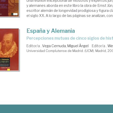
Una reunión excepcional de filósofos y expertos jü
y alemanes aborda en este libro la obra de Ernst Jü
escritor alemán de longevidad prodigiosa y figura c
el siglo XX. A lo largo de las páginas se analizan, con e
España y Alemania
percepciones mutuas de cinco siglos de his
Editor/a .
Vega Cernuda, Miguel Ángel
Editor/a .
We
Universidad Complutense de Madrid. (UCM). Madrid, 20