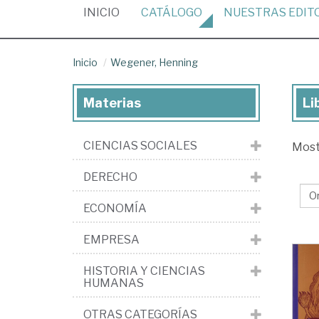
(CURRENT)
INICIO
CATÁLOGO
NUESTRAS
EDIT
Inicio
Wegener, Henning
Materias
Li
Lib
de
CIENCIAS SOCIALES
Mos
We
He
DERECHO
ECONOMÍA
EMPRESA
HISTORIA Y CIENCIAS
HUMANAS
OTRAS CATEGORÍAS