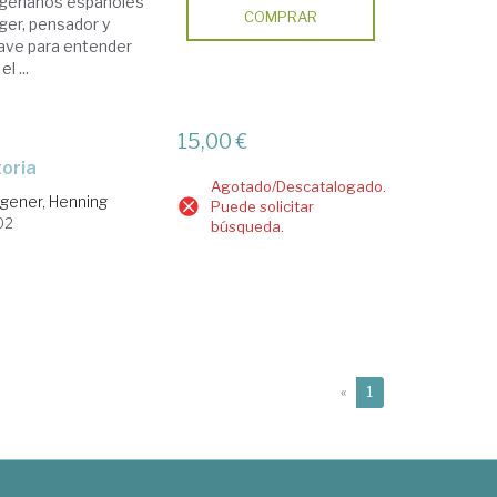
ngerianos españoles
COMPRAR
nger, pensador y
lave para entender
l ...
15,00 €
toria
Agotado/Descatalogado.
gener, Henning
Puede solicitar
02
búsqueda.
(current)
«
1