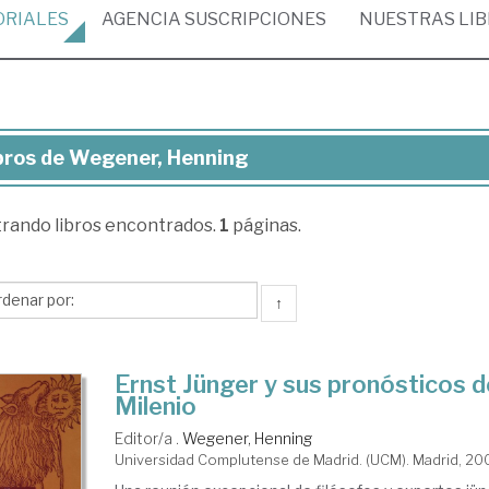
ORIALES
AGENCIA
SUSCRIPCIONES
NUESTRAS
LI
bros de Wegener, Henning
ros
trando
libros encontrados.
1
páginas.
gener,
nning
↑
Ernst Jünger y sus pronósticos d
Milenio
Editor/a .
Wegener, Henning
Universidad Complutense de Madrid. (UCM). Madrid, 2