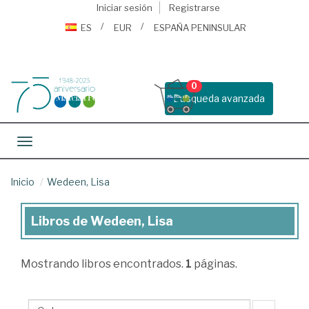
Iniciar sesión
Registrarse
ES
EUR
ESPAÑA PENINSULAR
0
Busqueda avanzada
Toggle navigation
Inicio
Wedeen, Lisa
Libros de Wedeen, Lisa
Libros
de
Mostrando
libros encontrados.
1
páginas.
Wedeen,
Lisa