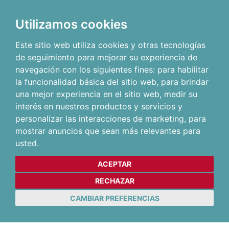
Utilizamos cookies
Este sitio web utiliza cookies y otras tecnologías
de seguimiento para mejorar su experiencia de
navegación con los siguientes fines:
para habilitar
la funcionalidad básica del sitio web
,
para brindar
una mejor experiencia en el sitio web
,
medir su
interés en nuestros productos y servicios y
personalizar las interacciones de marketing
,
para
mostrar anuncios que sean más relevantes para
usted
.
ACEPTAR
RECHAZAR
CAMBIAR PREFERENCIAS