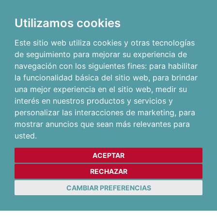
Utilizamos cookies
Este sitio web utiliza cookies y otras tecnologías
de seguimiento para mejorar su experiencia de
navegación con los siguientes fines:
para habilitar
la funcionalidad básica del sitio web
,
para brindar
una mejor experiencia en el sitio web
,
medir su
interés en nuestros productos y servicios y
personalizar las interacciones de marketing
,
para
mostrar anuncios que sean más relevantes para
usted
.
ACEPTAR
RECHAZAR
CAMBIAR PREFERENCIAS