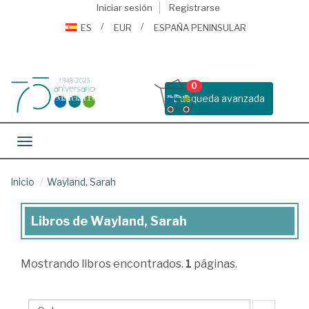
Iniciar sesión
Registrarse
ES
EUR
ESPAÑA PENINSULAR
0
Busqueda avanzada
Toggle navigation
Inicio
Wayland, Sarah
Libros de Wayland, Sarah
Libros
de
Mostrando
libros encontrados.
1
páginas.
Wayland,
Sarah