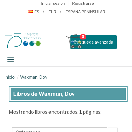
Iniciar sesión
Registrarse
ES
EUR
ESPAÑA PENINSULAR
0
Busqueda avanzada
Toggle navigation
Inicio
Waxman, Dov
Libros de Waxman, Dov
Libros
de
Mostrando
libros encontrados.
1
páginas.
Waxman,
Dov