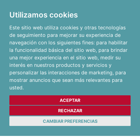
Utilizamos cookies
Este sitio web utiliza cookies y otras tecnologías
de seguimiento para mejorar su experiencia de
navegación con los siguientes fines:
para habilitar
la funcionalidad básica del sitio web
,
para brindar
una mejor experiencia en el sitio web
,
medir su
interés en nuestros productos y servicios y
personalizar las interacciones de marketing
,
para
mostrar anuncios que sean más relevantes para
usted
.
ACEPTAR
RECHAZAR
CAMBIAR PREFERENCIAS