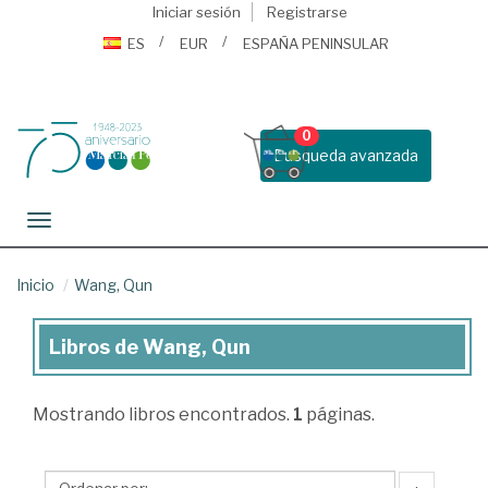
Iniciar sesión
Registrarse
ES
EUR
ESPAÑA PENINSULAR
0
Busqueda avanzada
Toggle navigation
Inicio
Wang, Qun
Libros de Wang, Qun
Libros
de
Mostrando
libros encontrados.
1
páginas.
Wang,
Qun