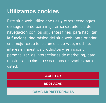
Utilizamos cookies
Este sitio web utiliza cookies y otras tecnologías
de seguimiento para mejorar su experiencia de
navegación con los siguientes fines:
para habilitar
la funcionalidad básica del sitio web
,
para brindar
una mejor experiencia en el sitio web
,
medir su
interés en nuestros productos y servicios y
personalizar las interacciones de marketing
,
para
mostrar anuncios que sean más relevantes para
usted
.
ACEPTAR
RECHAZAR
CAMBIAR PREFERENCIAS