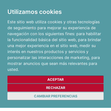
Utilizamos cookies
Este sitio web utiliza cookies y otras tecnologías
de seguimiento para mejorar su experiencia de
navegación con los siguientes fines:
para habilitar
la funcionalidad básica del sitio web
,
para brindar
una mejor experiencia en el sitio web
,
medir su
interés en nuestros productos y servicios y
personalizar las interacciones de marketing
,
para
mostrar anuncios que sean más relevantes para
usted
.
ACEPTAR
RECHAZAR
CAMBIAR PREFERENCIAS