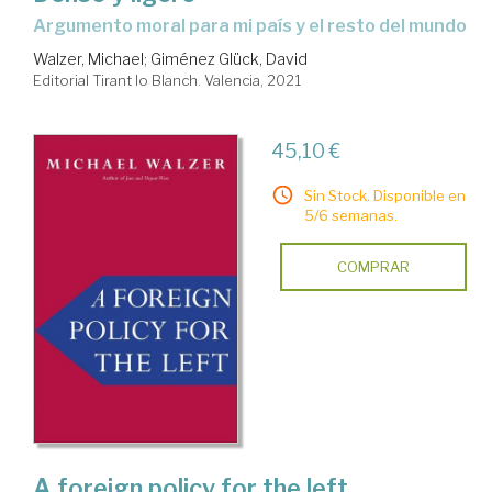
argumento moral para mi país y el resto del mundo
Walzer, Michael
;
Giménez Glück, David
Editorial Tirant lo Blanch. Valencia, 2021
45,10 €
Sin Stock. Disponible en
5/6 semanas.
COMPRAR
A foreign policy for the left