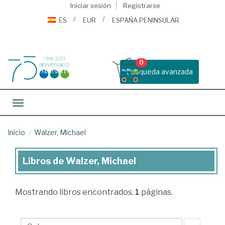
Iniciar sesión
Registrarse
ES
EUR
ESPAÑA PENINSULAR
0
Busqueda avanzada
Toggle navigation
Inicio
Walzer, Michael
Libros de Walzer, Michael
Libros
de
Mostrando
libros encontrados.
1
páginas.
Walzer,
Michael