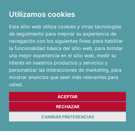
Utilizamos cookies
Este sitio web utiliza cookies y otras tecnologías
de seguimiento para mejorar su experiencia de
navegación con los siguientes fines:
para habilitar
la funcionalidad básica del sitio web
,
para brindar
una mejor experiencia en el sitio web
,
medir su
interés en nuestros productos y servicios y
personalizar las interacciones de marketing
,
para
mostrar anuncios que sean más relevantes para
usted
.
ACEPTAR
RECHAZAR
CAMBIAR PREFERENCIAS