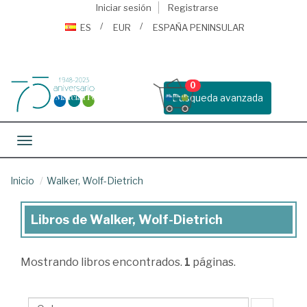
Iniciar sesión
Registrarse
ES
EUR
ESPAÑA PENINSULAR
0
Busqueda avanzada
Toggle navigation
Inicio
Walker, Wolf-Dietrich
Libros de Walker, Wolf-Dietrich
Libros
de
Mostrando
libros encontrados.
1
páginas.
Walker,
Wolf-