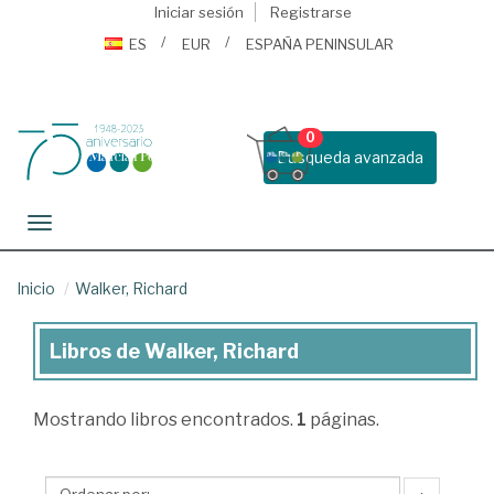
Iniciar sesión
Registrarse
ES
EUR
ESPAÑA PENINSULAR
0
Busqueda avanzada
Toggle navigation
Inicio
Walker, Richard
Libros de Walker, Richard
Libros
de
Mostrando
libros encontrados.
1
páginas.
Walker,
Richard