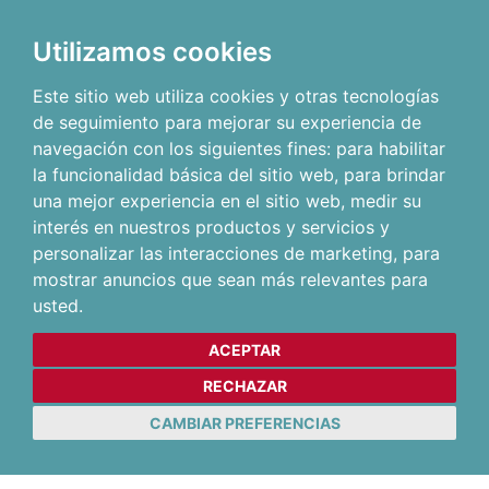
Utilizamos cookies
Este sitio web utiliza cookies y otras tecnologías
de seguimiento para mejorar su experiencia de
navegación con los siguientes fines:
para habilitar
la funcionalidad básica del sitio web
,
para brindar
una mejor experiencia en el sitio web
,
medir su
interés en nuestros productos y servicios y
personalizar las interacciones de marketing
,
para
mostrar anuncios que sean más relevantes para
usted
.
ACEPTAR
RECHAZAR
CAMBIAR PREFERENCIAS