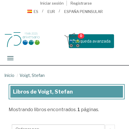
Iniciar sesión
Registrarse
ES
EUR
ESPAÑA PENINSULAR
0
Busqueda avanzada
Toggle navigation
Inicio
Voigt, Stefan
Libros de Voigt, Stefan
Libros
de
Mostrando
libros encontrados.
1
páginas.
Voigt,
Stefan