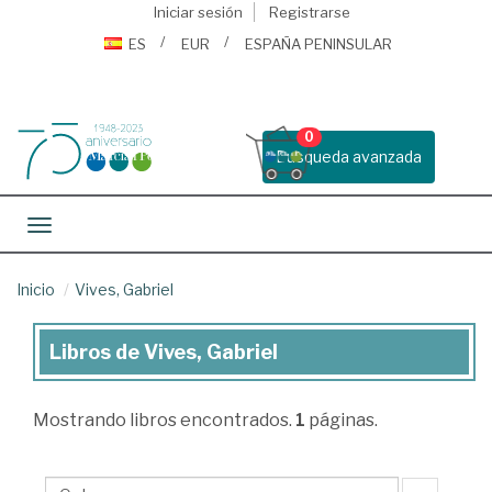
Iniciar sesión
Registrarse
ES
EUR
ESPAÑA PENINSULAR
0
Busqueda avanzada
Toggle navigation
Inicio
Vives, Gabriel
Libros de Vives, Gabriel
Libros
de
Mostrando
libros encontrados.
1
páginas.
Vives,
Gabriel