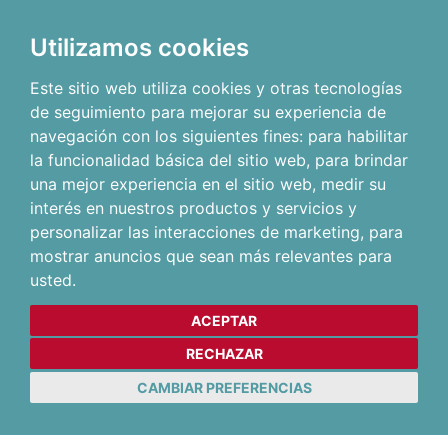
Utilizamos cookies
Este sitio web utiliza cookies y otras tecnologías
de seguimiento para mejorar su experiencia de
navegación con los siguientes fines:
para habilitar
la funcionalidad básica del sitio web
,
para brindar
una mejor experiencia en el sitio web
,
medir su
interés en nuestros productos y servicios y
personalizar las interacciones de marketing
,
para
mostrar anuncios que sean más relevantes para
usted
.
ACEPTAR
RECHAZAR
CAMBIAR PREFERENCIAS