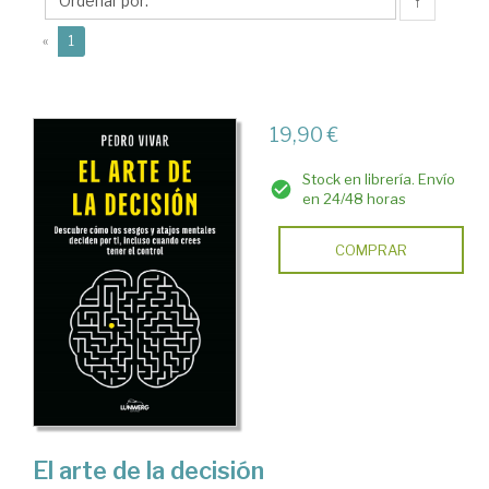
↑
(current)
«
1
19,90 €
Stock en librería. Envío
en 24/48 horas
COMPRAR
El arte de la decisión