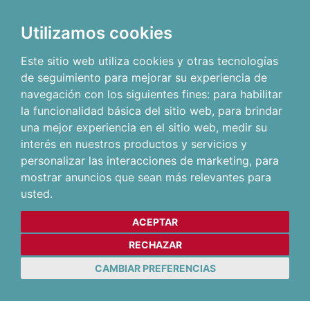
Utilizamos cookies
Este sitio web utiliza cookies y otras tecnologías
de seguimiento para mejorar su experiencia de
navegación con los siguientes fines:
para habilitar
la funcionalidad básica del sitio web
,
para brindar
una mejor experiencia en el sitio web
,
medir su
interés en nuestros productos y servicios y
personalizar las interacciones de marketing
,
para
mostrar anuncios que sean más relevantes para
usted
.
ACEPTAR
RECHAZAR
CAMBIAR PREFERENCIAS