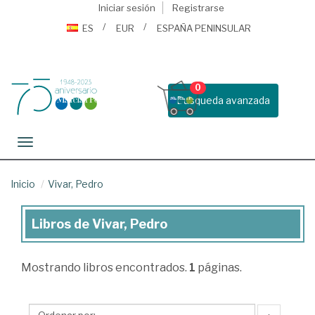
Iniciar sesión
Registrarse
ES
EUR
ESPAÑA PENINSULAR
0
Busqueda avanzada
Toggle navigation
Inicio
Vivar, Pedro
Libros de Vivar, Pedro
Libros
de
Mostrando
libros encontrados.
1
páginas.
Vivar,
Pedro