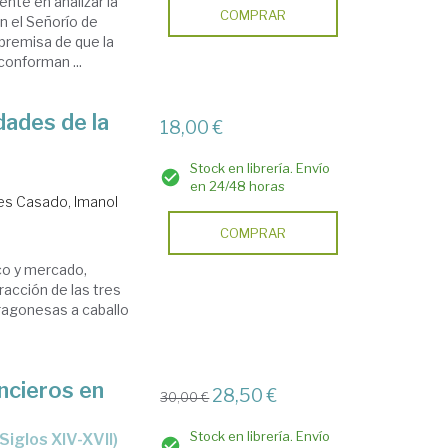
nte en analizar la
COMPRAR
n el Señorío de
 premisa de que la
conforman ...
dades de la
18,00 €
Stock en librería. Envío
en 24/48 horas
es Casado, Imanol
COMPRAR
sco y mercado,
racción de las tres
aragonesas a caballo
ncieros en
28,50 €
30,00 €
Stock en librería. Envío
Siglos XIV-XVII)