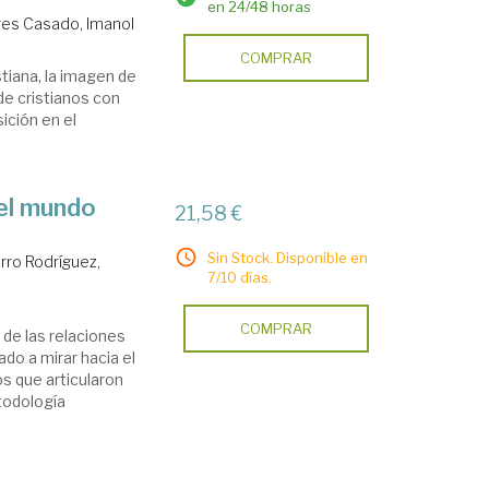
en 24/48 horas
res Casado, Imanol
COMPRAR
stiana, la imagen de
 de cristianos con
ición en el
el mundo
21,58 €
Sin Stock. Disponible en
rro Rodríguez,
7/10 días.
COMPRAR
de las relaciones
ado a mirar hacia el
 que articularon
etodología