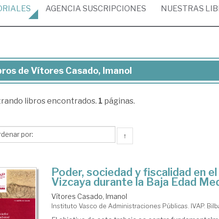
ORIALES
AGENCIA
SUSCRIPCIONES
NUESTRAS
LI
bros de Vítores Casado, Imanol
ros
trando
libros encontrados.
1
páginas.
ores
sado,
anol
↑
Poder, sociedad y fiscalidad en e
Vizcaya durante la Baja Edad Me
Vítores Casado, Imanol
Instituto Vasco de Administraciones Públicas. IVAP. Bil