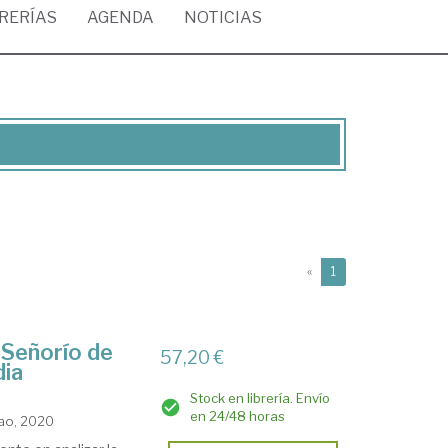
BRERÍAS
AGENDA
NOTICIAS
(current)
«
1
l Señorío de
57,20 €
dia
Stock en librería. Envío
en 24/48 horas
bao, 2020