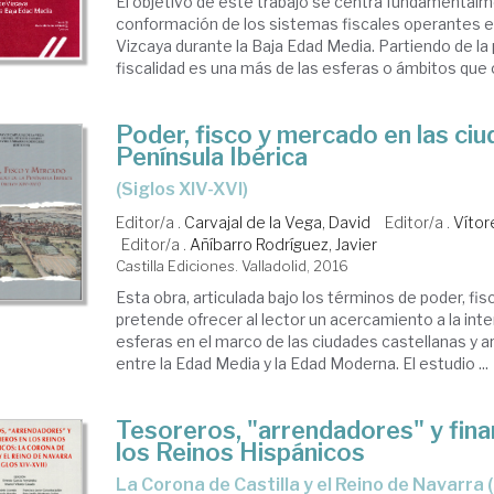
El objetivo de este trabajo se centra fundamentalme
conformación de los sistemas fiscales operantes e
Vizcaya durante la Baja Edad Media. Partiendo de la
fiscalidad es una más de las esferas o ámbitos que 
Poder, fisco y mercado en las ciu
Península Ibérica
(siglos XIV-XVI)
Editor/a .
Carvajal de la Vega, David
Editor/a .
Vítor
Editor/a .
Añíbarro Rodríguez, Javier
Castilla Ediciones. Valladolid, 2016
Esta obra, articulada bajo los términos de poder, fi
pretende ofrecer al lector un acercamiento a la inte
esferas en el marco de las ciudades castellanas y 
entre la Edad Media y la Edad Moderna. El estudio ...
Tesoreros, "arrendadores" y fina
los Reinos Hispánicos
la Corona de Castilla y el Reino de Navarra (