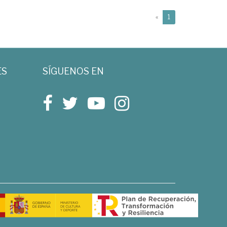
(current)
«
1
ES
SÍGUENOS EN