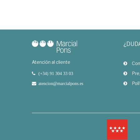
¿DUD
Atención al cliente
Com
Pre
(+34) 91 304 33 03
Polí
atencion@marcialpons.es