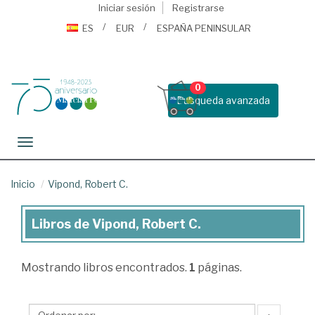
Iniciar sesión
Registrarse
ES
EUR
ESPAÑA PENINSULAR
0
Busqueda avanzada
Toggle navigation
Inicio
Vipond, Robert C.
Libros de Vipond, Robert C.
Libros
de
Mostrando
libros encontrados.
1
páginas.
Vipond,
Robert