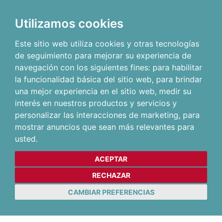
Utilizamos cookies
Este sitio web utiliza cookies y otras tecnologías
de seguimiento para mejorar su experiencia de
navegación con los siguientes fines:
para habilitar
la funcionalidad básica del sitio web
,
para brindar
una mejor experiencia en el sitio web
,
medir su
interés en nuestros productos y servicios y
personalizar las interacciones de marketing
,
para
mostrar anuncios que sean más relevantes para
usted
.
ACEPTAR
RECHAZAR
CAMBIAR PREFERENCIAS