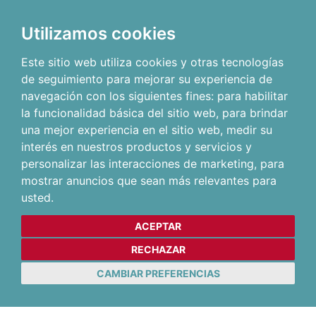
Utilizamos cookies
Este sitio web utiliza cookies y otras tecnologías
de seguimiento para mejorar su experiencia de
navegación con los siguientes fines:
para habilitar
la funcionalidad básica del sitio web
,
para brindar
una mejor experiencia en el sitio web
,
medir su
interés en nuestros productos y servicios y
personalizar las interacciones de marketing
,
para
mostrar anuncios que sean más relevantes para
usted
.
ACEPTAR
RECHAZAR
CAMBIAR PREFERENCIAS