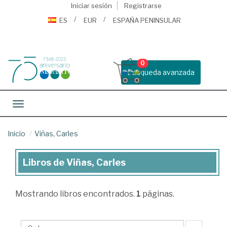
Iniciar sesión
Registrarse
ES
EUR
ESPAÑA PENINSULAR
0
Busqueda avanzada
Toggle navigation
Inicio
Viñas, Carles
Libros de Viñas, Carles
Libros
de
Mostrando
libros encontrados.
1
páginas.
Viñas,
Carles