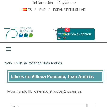
Iniciar sesión
Registrarse
ES
EUR
ESPAÑA PENINSULAR
0
Busqueda avanzada
Toggle navigation
Inicio
Villena Ponsoda, Juan Andrés
Libros de Villena Ponsoda, Juan Andrés
Libros
de
Mostrando
libros encontrados.
1
páginas.
Villena
Ponsoda,