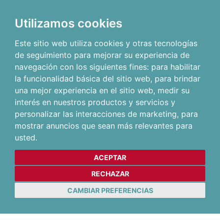
Utilizamos cookies
Este sitio web utiliza cookies y otras tecnologías
de seguimiento para mejorar su experiencia de
navegación con los siguientes fines:
para habilitar
la funcionalidad básica del sitio web
,
para brindar
una mejor experiencia en el sitio web
,
medir su
interés en nuestros productos y servicios y
personalizar las interacciones de marketing
,
para
mostrar anuncios que sean más relevantes para
usted
.
ACEPTAR
RECHAZAR
CAMBIAR PREFERENCIAS