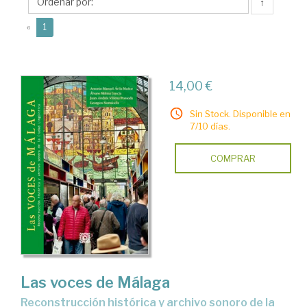
Juan
↑
Andrés
(current)
«
1
14,00 €
Sin Stock. Disponible en
7/10 días.
COMPRAR
Las voces de Málaga
Reconstrucción histórica y archivo sonoro de la