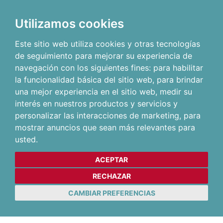
Utilizamos cookies
Este sitio web utiliza cookies y otras tecnologías
de seguimiento para mejorar su experiencia de
navegación con los siguientes fines:
para habilitar
la funcionalidad básica del sitio web
,
para brindar
una mejor experiencia en el sitio web
,
medir su
interés en nuestros productos y servicios y
personalizar las interacciones de marketing
,
para
mostrar anuncios que sean más relevantes para
usted
.
ACEPTAR
RECHAZAR
CAMBIAR PREFERENCIAS