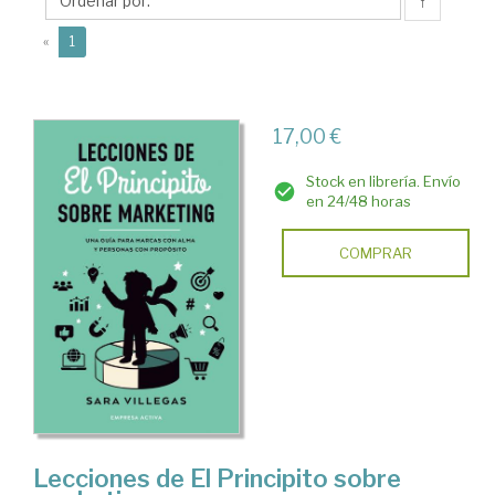
↑
(current)
«
1
17,00 €
Stock en librería. Envío
en 24/48 horas
COMPRAR
Lecciones de El Principito sobre