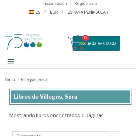
Iniciar sesión
Registrarse
ES
EUR
ESPAÑA PENINSULAR
0
Busqueda avanzada
Toggle navigation
Inicio
Villegas, Sara
Libros de Villegas, Sara
Libros
de
Mostrando
libros encontrados.
1
páginas.
Villegas,
Sara