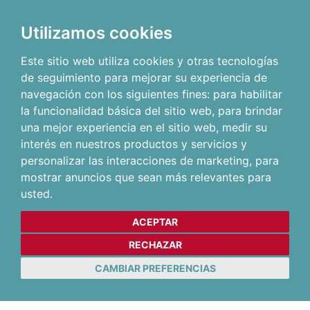
Utilizamos cookies
Este sitio web utiliza cookies y otras tecnologías
de seguimiento para mejorar su experiencia de
navegación con los siguientes fines:
para habilitar
la funcionalidad básica del sitio web
,
para brindar
una mejor experiencia en el sitio web
,
medir su
interés en nuestros productos y servicios y
personalizar las interacciones de marketing
,
para
mostrar anuncios que sean más relevantes para
usted
.
ACEPTAR
RECHAZAR
CAMBIAR PREFERENCIAS