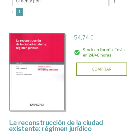
Francisco
↑
José
(current)
«
1
54,74 €
Stock en librería. Envío
en 24/48 horas
COMPRAR
La reconstrucción de la ciudad
existente: régimen jurídico