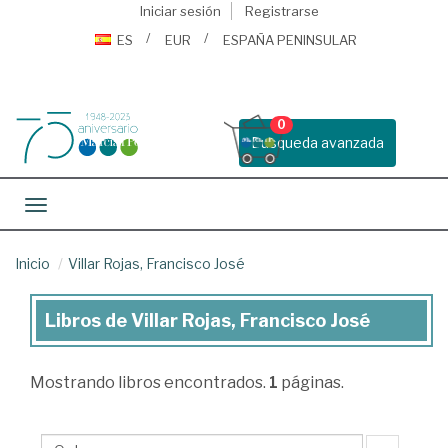
Iniciar sesión
Registrarse
ES
EUR
ESPAÑA PENINSULAR
0
Busqueda avanzada
Toggle navigation
Inicio
Villar Rojas, Francisco José
Libros de Villar Rojas, Francisco José
Libros
de
Mostrando
libros encontrados.
1
páginas.
Villar
Rojas,