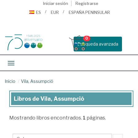
Iniciar sesión
Registrarse
ES
EUR
ESPAÑA PENINSULAR
0
Busqueda avanzada
Toggle navigation
Inicio
Vila, Assumpció
Libros de Vila, Assumpció
Libros
de
Mostrando
libros encontrados.
1
páginas.
Vila,
Assumpció