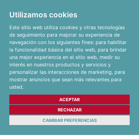
Utilizamos cookies
Este sitio web utiliza cookies y otras tecnologías
de seguimiento para mejorar su experiencia de
navegación con los siguientes fines:
para habilitar
la funcionalidad básica del sitio web
,
para brindar
una mejor experiencia en el sitio web
,
medir su
interés en nuestros productos y servicios y
personalizar las interacciones de marketing
,
para
mostrar anuncios que sean más relevantes para
usted
.
ACEPTAR
RECHAZAR
CAMBIAR PREFERENCIAS