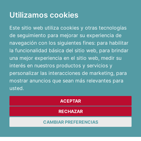
Utilizamos cookies
Este sitio web utiliza cookies y otras tecnologías
de seguimiento para mejorar su experiencia de
navegación con los siguientes fines:
para habilitar
la funcionalidad básica del sitio web
,
para brindar
una mejor experiencia en el sitio web
,
medir su
interés en nuestros productos y servicios y
personalizar las interacciones de marketing
,
para
mostrar anuncios que sean más relevantes para
usted
.
ACEPTAR
RECHAZAR
CAMBIAR PREFERENCIAS