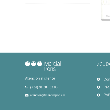
¿DUD
Atención al cliente
Com
Pre
(+34) 91 304 33 03
Polí
atencion@marcialpons.es