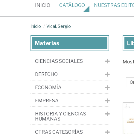
(CURRENT)
INICIO
CATÁLOGO
NUESTRAS
EDIT
Inicio
Vidal, Sergio
Materias
Li
Lib
de
CIENCIAS SOCIALES
Mos
Vid
Ser
DERECHO
ECONOMÍA
EMPRESA
HISTORIA Y CIENCIAS
HUMANAS
OTRAS CATEGORÍAS