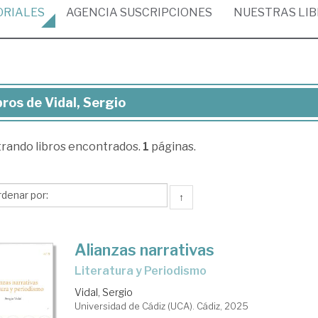
ORIALES
AGENCIA
SUSCRIPCIONES
NUESTRAS
LI
bros de Vidal, Sergio
ros
trando
libros encontrados.
1
páginas.
al,
gio
↑
Alianzas narrativas
Literatura y Periodismo
Vidal, Sergio
Universidad de Cádiz (UCA). Cádiz, 2025