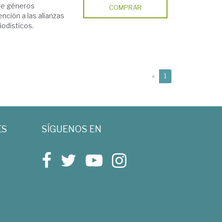
tre géneros
COMPRAR
ción a las alianzas
iodísticos.
(current)
«
1
ES
SÍGUENOS EN