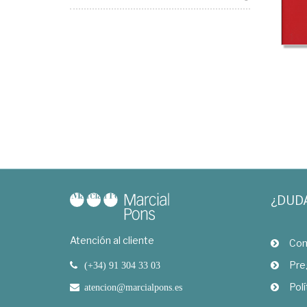
¿DUD
Atención al cliente
Com
Pre
(+34) 91 304 33 03
Polí
atencion@marcialpons.es