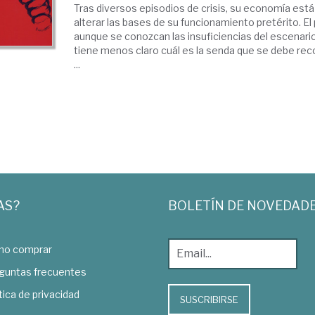
Tras diversos episodios de crisis, su economía est
alterar las bases de su funcionamiento pretérito. E
aunque se conozcan las insuficiencias del escenario
tiene menos claro cuál es la senda que se debe reco
...
AS?
BOLETÍN DE NOVEDAD
o comprar
guntas frecuentes
tica de privacidad
SUSCRIBIRSE