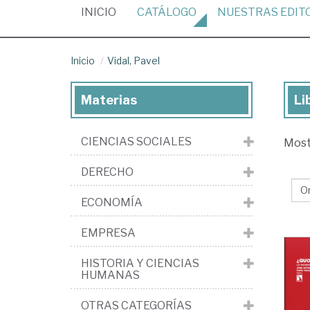
(CURRENT)
INICIO
CATÁLOGO
NUESTRAS
EDIT
Inicio
Vidal, Pavel
Materias
Li
Lib
de
CIENCIAS SOCIALES
Mos
Vid
Pav
DERECHO
ECONOMÍA
EMPRESA
HISTORIA Y CIENCIAS
HUMANAS
OTRAS CATEGORÍAS