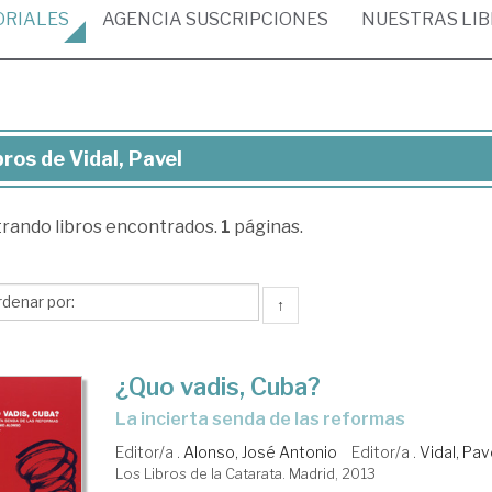
ORIALES
AGENCIA
SUSCRIPCIONES
NUESTRAS
LI
bros de Vidal, Pavel
ros
trando
libros encontrados.
1
páginas.
al,
el
↑
¿Quo vadis, Cuba?
la incierta senda de las reformas
Editor/a .
Alonso, José Antonio
Editor/a .
Vidal, Pav
Los Libros de la Catarata. Madrid, 2013