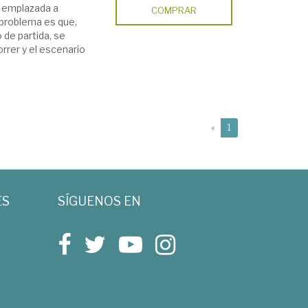
á emplazada a
COMPRAR
l problema es que,
 de partida, se
rrer y el escenario
(current)
«
1
ES
SÍGUENOS EN