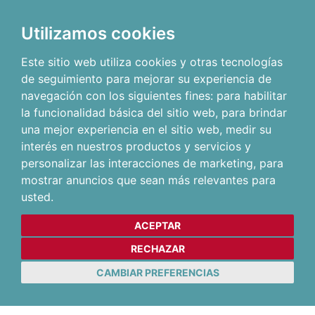
Utilizamos cookies
Este sitio web utiliza cookies y otras tecnologías
de seguimiento para mejorar su experiencia de
navegación con los siguientes fines:
para habilitar
la funcionalidad básica del sitio web
,
para brindar
una mejor experiencia en el sitio web
,
medir su
interés en nuestros productos y servicios y
personalizar las interacciones de marketing
,
para
mostrar anuncios que sean más relevantes para
usted
.
ACEPTAR
RECHAZAR
CAMBIAR PREFERENCIAS