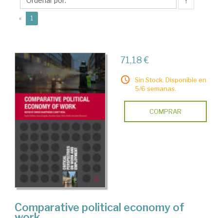
↑
(current)
«
1
71,18 €
Sin Stock. Disponible en
5/6 semanas.
COMPRAR
Comparative political economy of
work