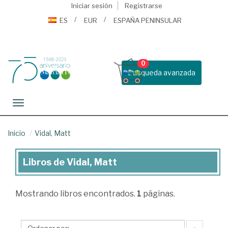
Iniciar sesión
Registrarse
ES
EUR
ESPAÑA PENINSULAR
0
Busqueda avanzada
Toggle navigation
Inicio
Vidal, Matt
Libros de Vidal, Matt
Libros
de
Mostrando
libros encontrados.
1
páginas.
Vidal,
Matt