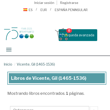
Iniciar sesión
Registrarse
ES
EUR
ESPAÑA PENINSULAR
0
Busqueda avanzada
Toggle navigation
Inicio
Vicente, Gil (1465-1536)
Libros de Vicente, Gil (1465-1536)
Libros
de
Mostrando
libros encontrados.
1
páginas.
Vicente,
Gil