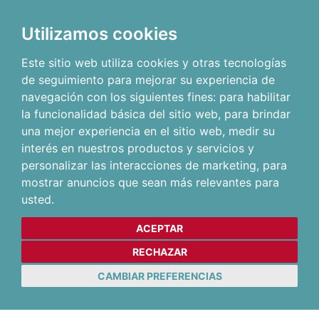
Utilizamos cookies
Este sitio web utiliza cookies y otras tecnologías
de seguimiento para mejorar su experiencia de
navegación con los siguientes fines:
para habilitar
la funcionalidad básica del sitio web
,
para brindar
una mejor experiencia en el sitio web
,
medir su
interés en nuestros productos y servicios y
personalizar las interacciones de marketing
,
para
mostrar anuncios que sean más relevantes para
usted
.
ACEPTAR
RECHAZAR
CAMBIAR PREFERENCIAS