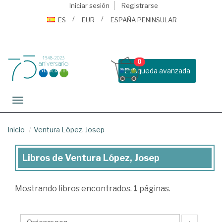
Iniciar sesión
Registrarse
ES
EUR
ESPAÑA PENINSULAR
0
Busqueda avanzada
Toggle navigation
Inicio
Ventura López, Josep
Libros de Ventura López, Josep
Libros
de
Mostrando
libros encontrados.
1
páginas.
Ventura
López,