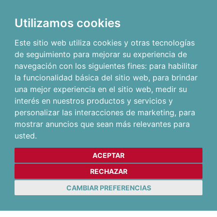
Utilizamos cookies
Este sitio web utiliza cookies y otras tecnologías
de seguimiento para mejorar su experiencia de
navegación con los siguientes fines:
para habilitar
la funcionalidad básica del sitio web
,
para brindar
una mejor experiencia en el sitio web
,
medir su
interés en nuestros productos y servicios y
personalizar las interacciones de marketing
,
para
mostrar anuncios que sean más relevantes para
usted
.
ACEPTAR
RECHAZAR
CAMBIAR PREFERENCIAS