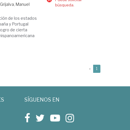
Grijalva, Manuel
búsqueda.
ción de los estados
paña y Portugal
logro de cierta
a hispanoamericana
(current)
«
1
ES
SÍGUENOS EN