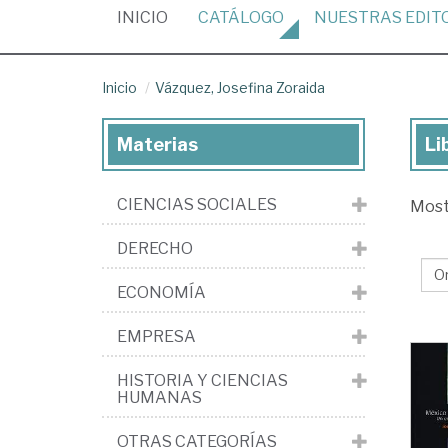
(CURRENT)
INICIO
CATÁLOGO
NUESTRAS
EDIT
Inicio
Vázquez, Josefina Zoraida
Materias
Li
Lib
de
CIENCIAS SOCIALES
Mos
Vá
Jos
DERECHO
Zor
ECONOMÍA
EMPRESA
HISTORIA Y CIENCIAS
HUMANAS
OTRAS CATEGORÍAS