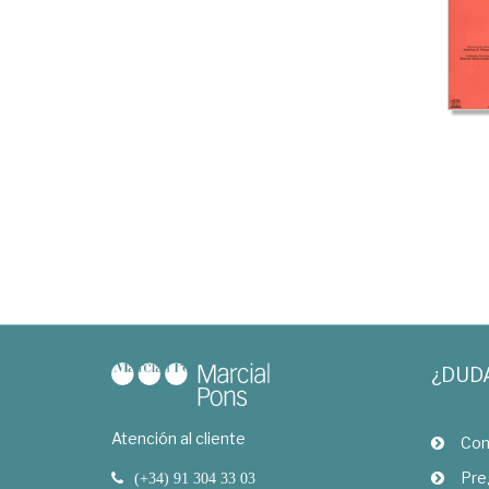
¿DUD
Atención al cliente
Com
Pre
(+34) 91 304 33 03