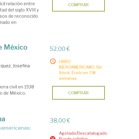
cil relación entre
COMPRAR
d del siglo XVIII y
iosos de reconocido
omado en
de México
52,00 €
LIBRO
quez, Josefina
IBEROAMERICANO. Sin
Stock. Envío en 7/8
semanas.
erra civil en 1938
io de México.
COMPRAR
na
38,00 €
Agotado/Descatalogado.
Puede solicitar