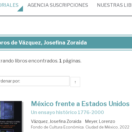
ORIALES
AGENCIA
SUSCRIPCIONES
NUESTRAS
LI
bros de Vázquez, Josefina Zoraida
ros
trando
libros encontrados.
1
páginas.
zquez,
efina
aida
↑
México frente a Estados Unidos
Un ensayo histórico 1776-2000
Vázquez, Josefina Zoraida
Meyer, Lorenzo
Fondo de Cultura Económica. Ciudad de México, 2022