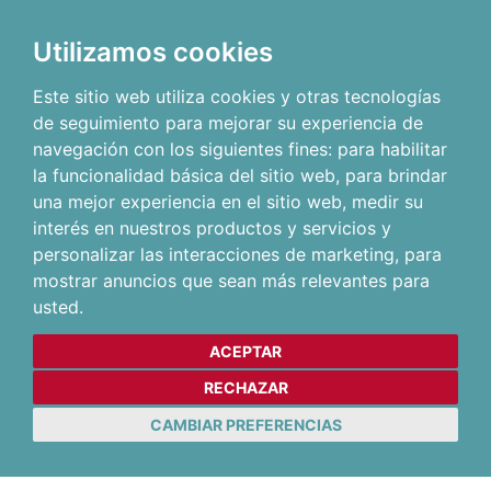
Utilizamos cookies
Este sitio web utiliza cookies y otras tecnologías
de seguimiento para mejorar su experiencia de
navegación con los siguientes fines:
para habilitar
la funcionalidad básica del sitio web
,
para brindar
una mejor experiencia en el sitio web
,
medir su
interés en nuestros productos y servicios y
personalizar las interacciones de marketing
,
para
mostrar anuncios que sean más relevantes para
usted
.
ACEPTAR
RECHAZAR
CAMBIAR PREFERENCIAS