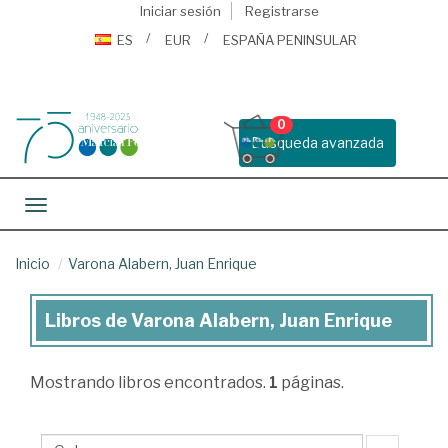
Iniciar sesión
Registrarse
ES
EUR
ESPAÑA PENINSULAR
0
Busqueda avanzada
Toggle navigation
Inicio
Varona Alabern, Juan Enrique
Libros de Varona Alabern, Juan Enrique
Libros
de
Mostrando
libros encontrados.
1
páginas.
Varona
Alabern,