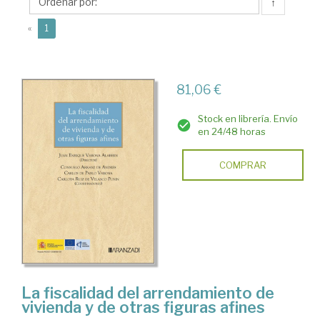
Juan
↑
Enrique
(current)
«
1
81,06 €
Stock en librería. Envío
en 24/48 horas
COMPRAR
La fiscalidad del arrendamiento de
vivienda y de otras figuras afines