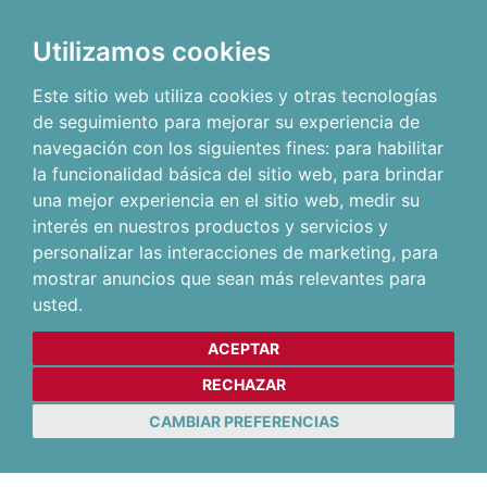
Utilizamos cookies
Este sitio web utiliza cookies y otras tecnologías
de seguimiento para mejorar su experiencia de
navegación con los siguientes fines:
para habilitar
la funcionalidad básica del sitio web
,
para brindar
una mejor experiencia en el sitio web
,
medir su
interés en nuestros productos y servicios y
personalizar las interacciones de marketing
,
para
mostrar anuncios que sean más relevantes para
usted
.
ACEPTAR
RECHAZAR
CAMBIAR PREFERENCIAS