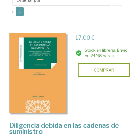
Anxo
↑
Lois
(current)
«
1
17,00 €
Stock en librería. Envío
en 24/48 horas
COMPRAR
Diligencia debida en las cadenas de
suministro