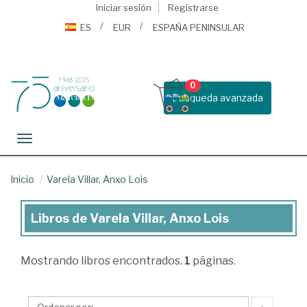
Iniciar sesión
Registrarse
ES
EUR
ESPAÑA PENINSULAR
0
Busqueda avanzada
Toggle navigation
Inicio
Varela Villar, Anxo Lois
Libros de Varela Villar, Anxo Lois
Libros
de
Mostrando
libros encontrados.
1
páginas.
Varela
Villar,