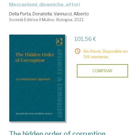
meccanismi, dinamiche, attori
Della Porta, Donatella
;
Vannucci, Alberto
Società Editrice Il Mulino. Bologna, 2021
101,56 €
Sin Stock. Disponible en
5/6 semanas.
COMPRAR
The hidden order of corruption