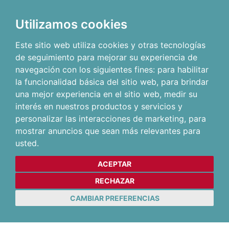
Utilizamos cookies
Este sitio web utiliza cookies y otras tecnologías
de seguimiento para mejorar su experiencia de
navegación con los siguientes fines:
para habilitar
la funcionalidad básica del sitio web
,
para brindar
una mejor experiencia en el sitio web
,
medir su
interés en nuestros productos y servicios y
personalizar las interacciones de marketing
,
para
mostrar anuncios que sean más relevantes para
usted
.
ACEPTAR
RECHAZAR
CAMBIAR PREFERENCIAS