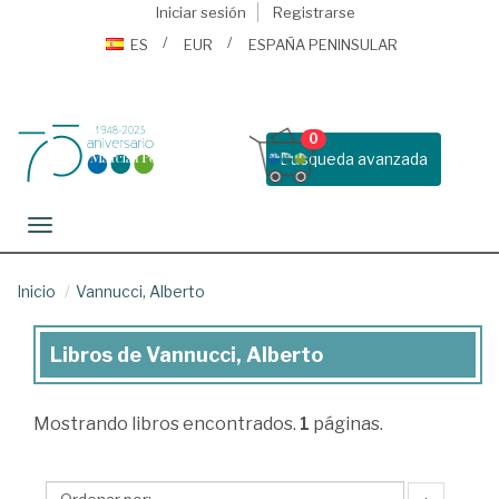
Iniciar sesión
Registrarse
ES
EUR
ESPAÑA PENINSULAR
0
Busqueda avanzada
Toggle navigation
Inicio
Vannucci, Alberto
Libros de Vannucci, Alberto
Libros
de
Mostrando
libros encontrados.
1
páginas.
Vannucci,
Alberto