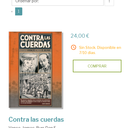
↑
(current)
«
1
24,00 €
Sin Stock. Disponible en
7/10 días.
COMPRAR
Contra las cuerdas
Vance, James
;
Burr, Dan E.