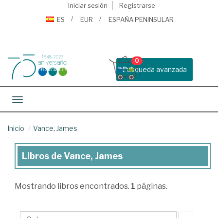
Iniciar sesión
Registrarse
ES
EUR
ESPAÑA PENINSULAR
0
Busqueda avanzada
Toggle navigation
Inicio
Vance, James
Libros de Vance, James
Libros
de
Mostrando
libros encontrados.
1
páginas.
Vance,
James