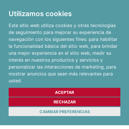
Utilizamos cookies
Este sitio web utiliza cookies y otras tecnologías
de seguimiento para mejorar su experiencia de
navegación con los siguientes fines:
para habilitar
la funcionalidad básica del sitio web
,
para brindar
una mejor experiencia en el sitio web
,
medir su
interés en nuestros productos y servicios y
personalizar las interacciones de marketing
,
para
mostrar anuncios que sean más relevantes para
usted
.
ACEPTAR
RECHAZAR
CAMBIAR PREFERENCIAS