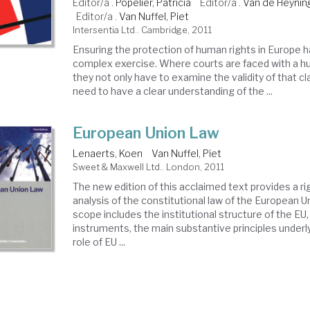
Editor/a .
Popelier, Patricia
Editor/a .
Van de Heynin
Editor/a .
Van Nuffel, Piet
Intersentia Ltd.. Cambridge, 2011
Ensuring the protection of human rights in Europe 
complex exercise. Where courts are faced with a hu
they not only have to examine the validity of that cl
need to have a clear understanding of the ...
European Union Law
Lenaerts, Koen
Van Nuffel, Piet
Sweet & Maxwell Ltd.. London, 2011
The new edition of this acclaimed text provides a ri
analysis of the constitutional law of the European Un
scope includes the institutional structure of the EU, 
instruments, the main substantive principles under
role of EU ...