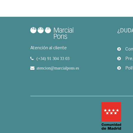
¿DUD
Atención al cliente
Com
Pre
(+34) 91 304 33 03
Polí
atencion@marcialpons.es