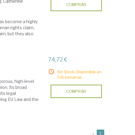
g, Catherine
COMPRAR
has become a highly
man rights claim,
aim, but they also
74,72 €
Sin Stock. Disponible en
5/6 semanas.
gorous, high-level
ion. Its broad
COMPRAR
its legal
lying EU Law and the
(current)
«
1