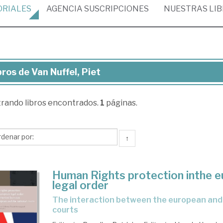
ORIALES
AGENCIA
SUSCRIPCIONES
NUESTRAS
LI
bros de Van Nuffel, Piet
ros
trando
libros encontrados.
1
páginas.
n
fel,
t
↑
Human Rights protection inthe 
legal order
the interaction between the european and the national
courts