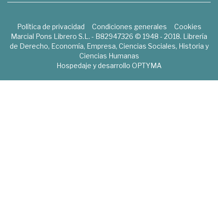
Política de privacidad
Condiciones generales
Cookies
Marcial Pons Librero S.L. - B82947326 © 1948 - 2018. Librería
de Derecho, Economía, Empresa, Ciencias Sociales, Historia y
Ciencias Humanas
Hospedaje y desarrollo
OPTYMA