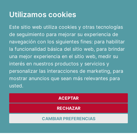
Utilizamos cookies
Este sitio web utiliza cookies y otras tecnologías
de seguimiento para mejorar su experiencia de
navegación con los siguientes fines:
para habilitar
la funcionalidad básica del sitio web
,
para brindar
una mejor experiencia en el sitio web
,
medir su
interés en nuestros productos y servicios y
personalizar las interacciones de marketing
,
para
mostrar anuncios que sean más relevantes para
usted
.
ACEPTAR
RECHAZAR
CAMBIAR PREFERENCIAS