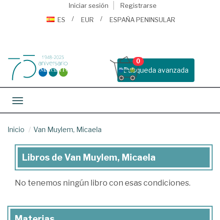
Iniciar sesión
Registrarse
ES
EUR
ESPAÑA PENINSULAR
0
Busqueda avanzada
Toggle navigation
Inicio
Van Muylem, Micaela
Libros de Van Muylem, Micaela
Libros
de
No tenemos ningún libro con esas condiciones.
Van
Muylem,
Materias