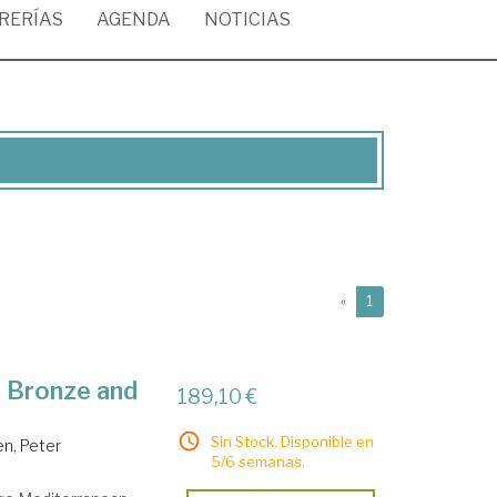
BRERÍAS
AGENDA
NOTICIAS
(current)
«
1
e Bronze and
189,10 €
Sin Stock. Disponible en
n, Peter
5/6 semanas.