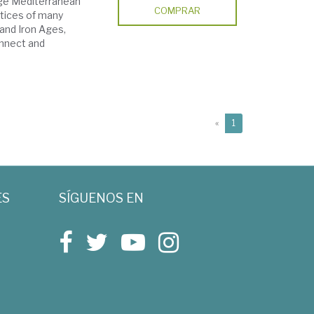
Age Mediterranean
COMPRAR
ctices of many
and Iron Ages,
onnect and
(current)
«
1
ES
SÍGUENOS EN