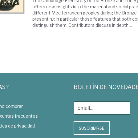
The Cambridge Prehistory of the Bronze and Iron 
offers new insights into the material and social pra
different Mediterranean peoples during the Bronze 
presenting in particular those features that both c
distinguish them. Contributors discuss in depth ...
AS?
BOLETÍN DE NOVEDAD
o comprar
guntas frecuentes
tica de privacidad
SUSCRIBIRSE