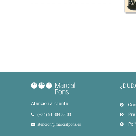
¿DUD
Atención al cliente
Com
Pre
(+34) 91 304 33 03
Polí
atencion@marcialpons.es