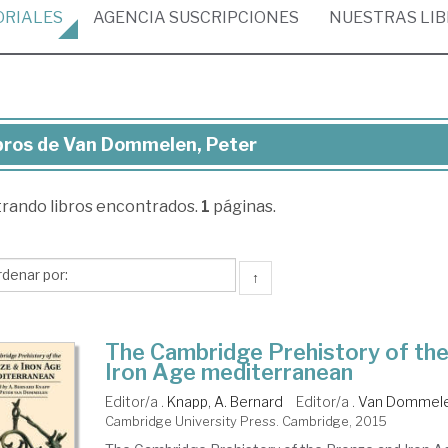
ORIALES
AGENCIA
SUSCRIPCIONES
NUESTRAS
LI
bros de Van Dommelen, Peter
ros
trando
libros encontrados.
1
páginas.
n
mmelen,
ter
↑
The Cambridge Prehistory of th
Iron Age mediterranean
Editor/a .
Knapp, A. Bernard
Editor/a .
Van Dommele
Cambridge University Press. Cambridge, 2015