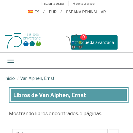
Iniciar sesión
Registrarse
ES
EUR
ESPAÑA PENINSULAR
0
Busqueda avanzada
Toggle navigation
Inicio
Van Alphen, Ernst
Libros de Van Alphen, Ernst
Libros
de
Mostrando
libros encontrados.
1
páginas.
Van
Alphen,