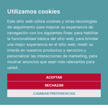
Utilizamos cookies
Este sitio web utiliza cookies y otras tecnologías
de seguimiento para mejorar su experiencia de
navegación con los siguientes fines:
para habilitar
la funcionalidad básica del sitio web
,
para brindar
una mejor experiencia en el sitio web
,
medir su
interés en nuestros productos y servicios y
personalizar las interacciones de marketing
,
para
mostrar anuncios que sean más relevantes para
usted
.
ACEPTAR
RECHAZAR
CAMBIAR PREFERENCIAS