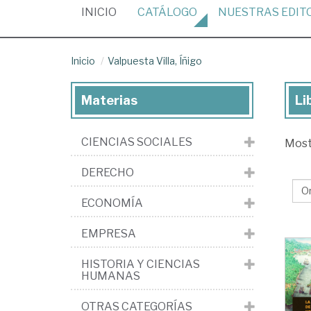
(CURRENT)
INICIO
CATÁLOGO
NUESTRAS
EDIT
Inicio
Valpuesta Villa, Íñigo
Materias
Li
Lib
de
CIENCIAS SOCIALES
Mos
Va
Vill
DERECHO
Íñi
ECONOMÍA
EMPRESA
HISTORIA Y CIENCIAS
HUMANAS
OTRAS CATEGORÍAS