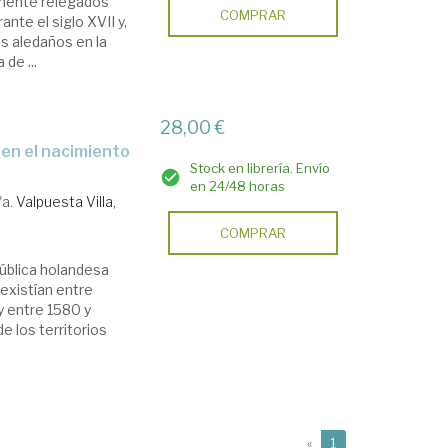
almente relegados
COMPRAR
ante el siglo XVII y,
gos aledaños en la
de ...
28,00 €
Stock en librería. Envío
en 24/48 horas
/a.
Valpuesta Villa,
COMPRAR
epública holandesa
existían entre
y entre 1580 y
e los territorios
(current)
«
1