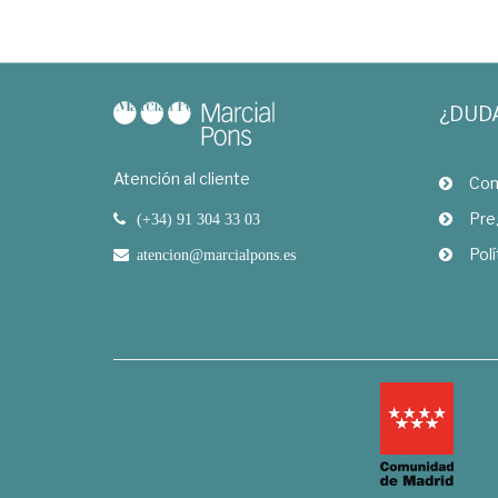
¿DUD
Atención al cliente
Com
Pre
(+34) 91 304 33 03
Polí
atencion@marcialpons.es