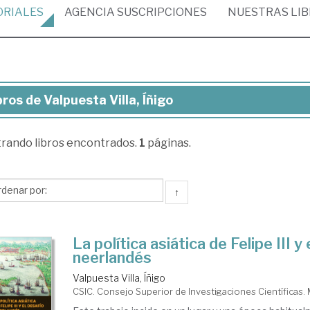
ORIALES
AGENCIA
SUSCRIPCIONES
NUESTRAS
LI
bros de Valpuesta Villa, Íñigo
ros
trando
libros encontrados.
1
páginas.
lpuesta
a,
go
↑
La política asiática de Felipe III y
neerlandés
Valpuesta Villa, Íñigo
CSIC. Consejo Superior de Investigaciones Científicas.