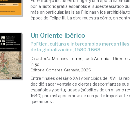
Este trabajo incide en un lugar y una época habitu
por la historiografía española: el sudesteasiático dur
más en particular, las islas Filipinas y los archipiéla
época de Felipe III. La obra muestra cómo, en contra 
Un Oriente Ibérico
Política, cultura e intercambios mercantiles en el nacimiento
de la globalización, 1580-1668
Director/a.
Martínez Torres, José Antonio
Director
Íñigo
Editorial Comares. Granada, 2025
Entre finales del siglo XVI y principios del XVII, la r
decidió sacar ventaja de ciertas desconfianzas que 
españoles y portugueses (súbditos de un mismo re
1640) para así apoderarse de una parte importante d
que ambos ...