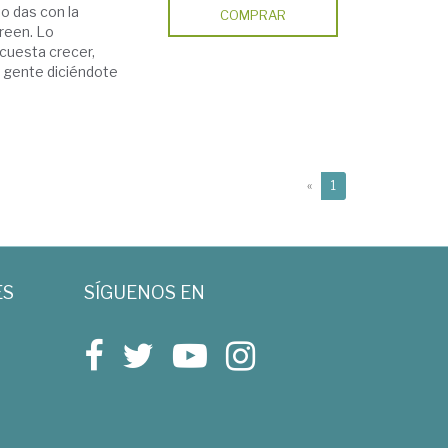
do das con la
COMPRAR
creen. Lo
 cuesta crecer,
 gente diciéndote
(current)
«
1
ES
SÍGUENOS EN