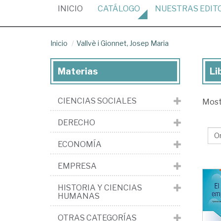
(CURRENT)
INICIO
CATÁLOGO
NUESTRAS
EDIT
Inicio
Vallvè i Gionnet, Josep Maria
Materias
Li
Lib
de
CIENCIAS SOCIALES
Mos
Val
i
DERECHO
Gio
ECONOMÍA
Jo
Ma
EMPRESA
HISTORIA Y CIENCIAS
HUMANAS
OTRAS CATEGORÍAS