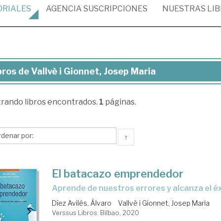
ORIALES
AGENCIA
SUSCRIPCIONES
NUESTRAS
LI
bros de Vallvè i Gionnet, Josep Maria
ros
trando
libros encontrados.
1
páginas.
lvè
nnet,
↑
sep
ria
El batacazo emprendedor
aprende de nuestros errores y alcanza el é
Díez Avilés, Álvaro
Vallvè i Gionnet, Josep Maria
Verssus Libros. Bilbao, 2020