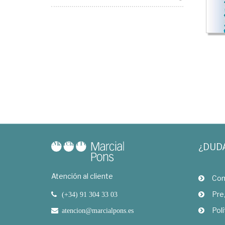
¿DUD
Atención al cliente
Com
Pre
(+34) 91 304 33 03
Polí
atencion@marcialpons.es