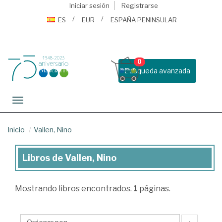
Iniciar sesión
Registrarse
ES
EUR
ESPAÑA PENINSULAR
0
Busqueda avanzada
Toggle navigation
Inicio
Vallen, Nino
Libros de Vallen, Nino
Libros
de
Mostrando
libros encontrados.
1
páginas.
Vallen,
Nino