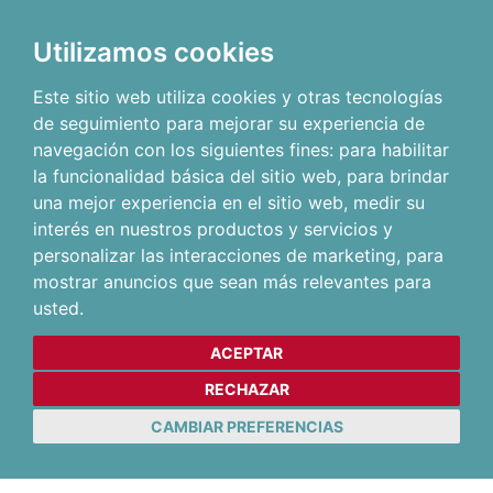
Utilizamos cookies
Este sitio web utiliza cookies y otras tecnologías
de seguimiento para mejorar su experiencia de
navegación con los siguientes fines:
para habilitar
la funcionalidad básica del sitio web
,
para brindar
una mejor experiencia en el sitio web
,
medir su
interés en nuestros productos y servicios y
personalizar las interacciones de marketing
,
para
mostrar anuncios que sean más relevantes para
usted
.
ACEPTAR
RECHAZAR
CAMBIAR PREFERENCIAS