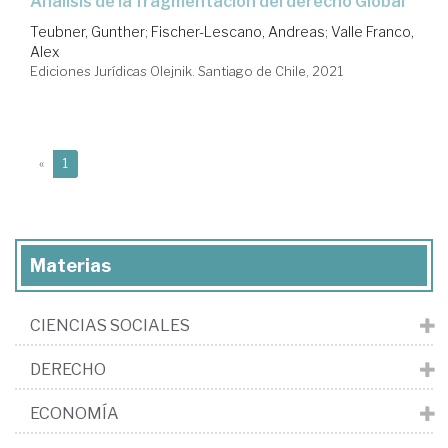
análisis de la fragmentación del derecho Global
Teubner, Gunther
;
Fischer-Lescano, Andreas
;
Valle Franco,
Alex
Ediciones Jurídicas Olejnik. Santiago de Chile, 2021
(current)
«
1
Materias
CIENCIAS SOCIALES
DERECHO
ECONOMÍA