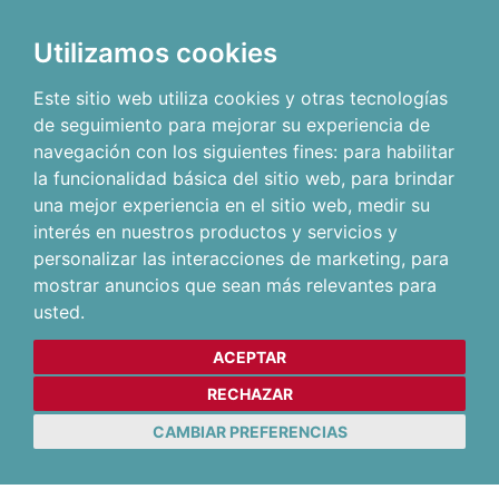
Utilizamos cookies
Este sitio web utiliza cookies y otras tecnologías
de seguimiento para mejorar su experiencia de
navegación con los siguientes fines:
para habilitar
la funcionalidad básica del sitio web
,
para brindar
una mejor experiencia en el sitio web
,
medir su
interés en nuestros productos y servicios y
personalizar las interacciones de marketing
,
para
mostrar anuncios que sean más relevantes para
usted
.
ACEPTAR
RECHAZAR
CAMBIAR PREFERENCIAS