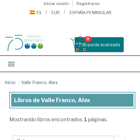
Iniciar sesión
Registrarse
ES
EUR
ESPAÑA PENINSULAR
0
Busqueda avanzada
Toggle navigation
Inicio
Valle Franco, Alex
Libros de Valle Franco, Alex
Libros
de
Mostrando
libros encontrados.
1
páginas.
Valle
Franco,