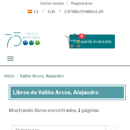
Iniciar sesión
Registrarse
ES
EUR
ESPAÑA PENINSULAR
0
Busqueda avanzada
Toggle navigation
Inicio
Valiño Arcos, Alejandro
Libros de Valiño Arcos, Alejandro
Libros
de
Mostrando
libros encontrados.
1
páginas.
Valiño
Arcos,