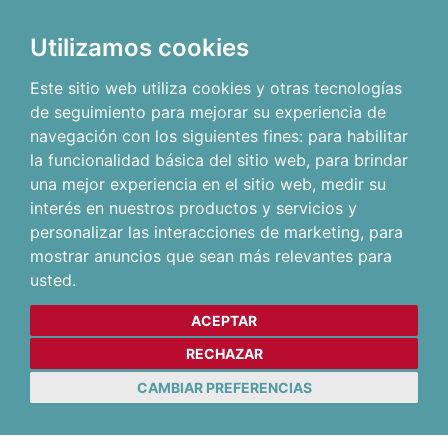
Utilizamos cookies
Este sitio web utiliza cookies y otras tecnologías
de seguimiento para mejorar su experiencia de
navegación con los siguientes fines:
para habilitar
la funcionalidad básica del sitio web
,
para brindar
una mejor experiencia en el sitio web
,
medir su
interés en nuestros productos y servicios y
personalizar las interacciones de marketing
,
para
mostrar anuncios que sean más relevantes para
usted
.
ACEPTAR
RECHAZAR
CAMBIAR PREFERENCIAS