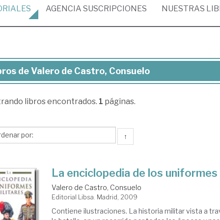
ORIALES
AGENCIA
SUSCRIPCIONES
NUESTRAS
LI
bros de Valero de Castro, Consuelo
ros
trando
libros encontrados.
1
páginas.
ero
tro,
↑
nsuelo
La enciclopedia de los uniformes 
Valero de Castro, Consuelo
Editorial Libsa. Madrid, 2009
Contiene ilustraciones. La historia militar vista a tr