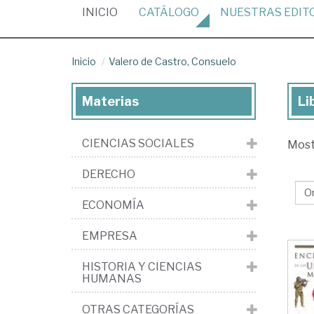
(CURRENT)
INICIO
CATÁLOGO
NUESTRAS
EDIT
Inicio
Valero de Castro, Consuelo
Materias
Li
Lib
de
CIENCIAS SOCIALES
Mos
Val
de
DERECHO
Cas
ECONOMÍA
Co
EMPRESA
HISTORIA Y CIENCIAS
HUMANAS
OTRAS CATEGORÍAS