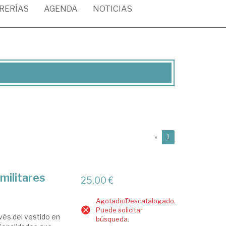
BRERÍAS
AGENDA
NOTICIAS
(current)
«
1
militares
25,00 €
Agotado/Descatalogado.
Puede solicitar
avés del vestido en
búsqueda.