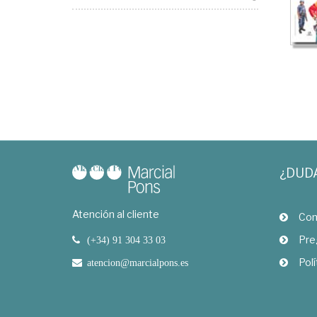
¿DUD
Atención al cliente
Com
Pre
(+34) 91 304 33 03
Polí
atencion@marcialpons.es