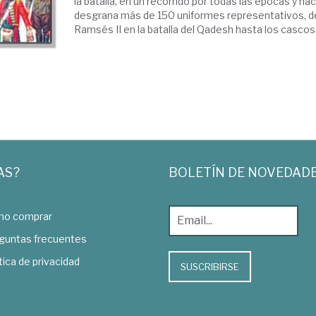
la batalla, en un recorrido por todas las épocas y na
desgrana más de 150 uniformes representativos, d
Ramsés II en la batalla del Qadesh hasta los cascos a
AS?
BOLETÍN DE NOVEDAD
o comprar
guntas frecuentes
tica de privacidad
SUSCRIBIRSE