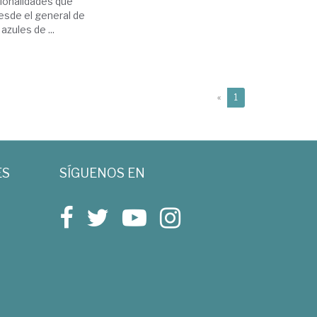
cionalidades que
esde el general de
zules de ...
(current)
«
1
ES
SÍGUENOS EN