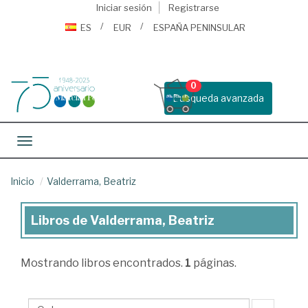
Iniciar sesión
Registrarse
ES
EUR
ESPAÑA PENINSULAR
0
Busqueda avanzada
Toggle navigation
Inicio
Valderrama, Beatriz
Libros de Valderrama, Beatriz
Libros
de
Mostrando
libros encontrados.
1
páginas.
Valderrama,
Beatriz