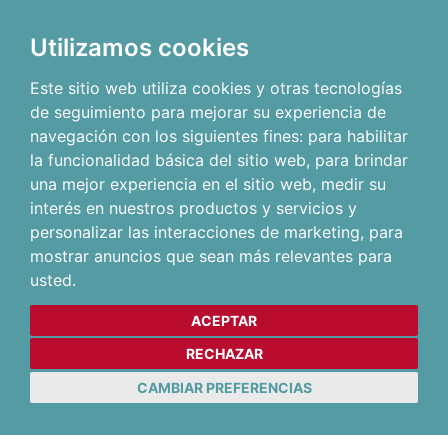
Utilizamos cookies
Este sitio web utiliza cookies y otras tecnologías
de seguimiento para mejorar su experiencia de
navegación con los siguientes fines:
para habilitar
la funcionalidad básica del sitio web
,
para brindar
una mejor experiencia en el sitio web
,
medir su
interés en nuestros productos y servicios y
personalizar las interacciones de marketing
,
para
mostrar anuncios que sean más relevantes para
usted
.
ACEPTAR
RECHAZAR
CAMBIAR PREFERENCIAS