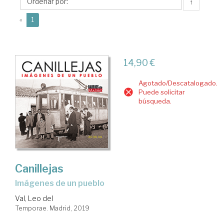
del
↑
(current)
«
1
14,90 €
Agotado/Descatalogado.
Puede solicitar
búsqueda.
Canillejas
imágenes de un pueblo
Val, Leo del
Temporae. Madrid, 2019