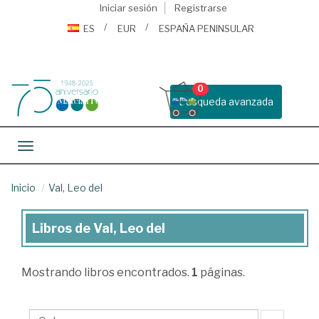
Iniciar sesión
Registrarse
ES
EUR
ESPAÑA PENINSULAR
0
Busqueda avanzada
Toggle navigation
Inicio
Val, Leo del
Libros de Val, Leo del
Libros
de
Mostrando
libros encontrados.
1
páginas.
Val,
Leo