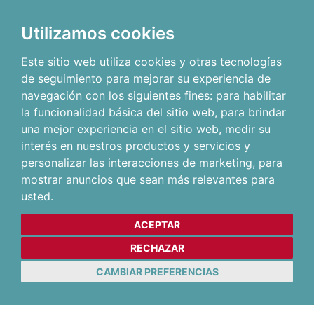
Utilizamos cookies
Este sitio web utiliza cookies y otras tecnologías
de seguimiento para mejorar su experiencia de
navegación con los siguientes fines:
para habilitar
la funcionalidad básica del sitio web
,
para brindar
una mejor experiencia en el sitio web
,
medir su
interés en nuestros productos y servicios y
personalizar las interacciones de marketing
,
para
mostrar anuncios que sean más relevantes para
usted
.
ACEPTAR
RECHAZAR
CAMBIAR PREFERENCIAS