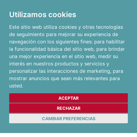
Utilizamos cookies
Este sitio web utiliza cookies y otras tecnologías
de seguimiento para mejorar su experiencia de
navegación con los siguientes fines:
para habilitar
la funcionalidad básica del sitio web
,
para brindar
una mejor experiencia en el sitio web
,
medir su
interés en nuestros productos y servicios y
personalizar las interacciones de marketing
,
para
mostrar anuncios que sean más relevantes para
usted
.
ACEPTAR
RECHAZAR
CAMBIAR PREFERENCIAS