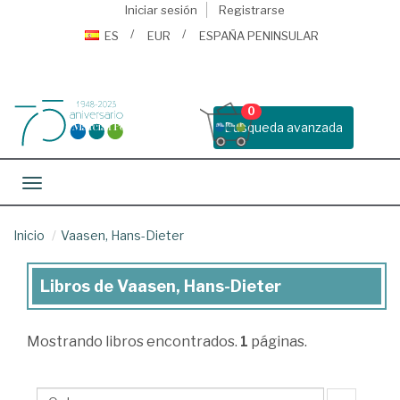
Iniciar sesión
Registrarse
ES
EUR
ESPAÑA PENINSULAR
0
Busqueda avanzada
Toggle navigation
Inicio
Vaasen, Hans-Dieter
Libros de Vaasen, Hans-Dieter
Libros
de
Mostrando
libros encontrados.
1
páginas.
Vaasen,
Hans-