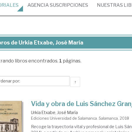
ORIALES
AGENCIA
SUSCRIPCIONES
NUESTRAS
LI
bros de Urkia Etxabe, José María
ros
trando
libros encontrados.
1
páginas.
ia
abe,
sé
↑
ría
Vida y obra de Luis Sánchez Gran
Urkia Etxabe, José María
Ediciones Universidad de Salamanca. Salamanca, 2018
Recoge la trayectoria vital y profesional de Luis Sá