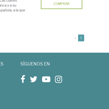
. Las claves
COMPRAR
anca y a su
spañola, a la que
(current)
«
1
ES
SÍGUENOS EN