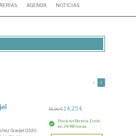
BRERÍAS
AGENDA
NOTICIAS
(current)
«
1
jel
14,25 €
15,00 €
Stock en librería. Envío
en 24/48 horas
nchez Granjel (1920-