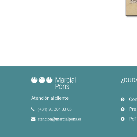
¿DUD
Atención al cliente
Com
Pre
(+34) 91 304 33 03
Polí
atencion@marcialpons.es