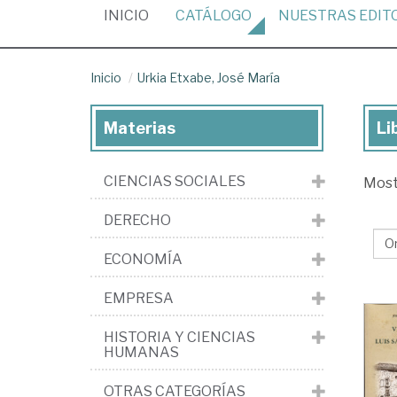
(CURRENT)
INICIO
CATÁLOGO
NUESTRAS
EDIT
Inicio
Urkia Etxabe, José María
Materias
Li
Lib
de
CIENCIAS SOCIALES
Mos
Urk
Etx
DERECHO
Jo
ECONOMÍA
Ma
EMPRESA
HISTORIA Y CIENCIAS
HUMANAS
OTRAS CATEGORÍAS