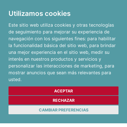
Utilizamos cookies
Este sitio web utiliza cookies y otras tecnologías
de seguimiento para mejorar su experiencia de
navegación con los siguientes fines:
para habilitar
la funcionalidad básica del sitio web
,
para brindar
una mejor experiencia en el sitio web
,
medir su
interés en nuestros productos y servicios y
personalizar las interacciones de marketing
,
para
mostrar anuncios que sean más relevantes para
usted
.
ACEPTAR
RECHAZAR
CAMBIAR PREFERENCIAS