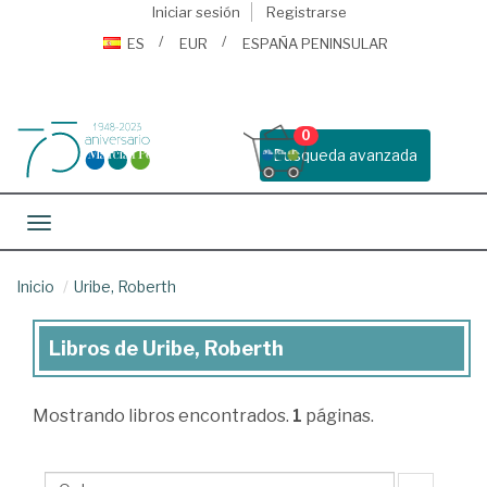
Iniciar sesión
Registrarse
ES
EUR
ESPAÑA PENINSULAR
0
Busqueda avanzada
Toggle navigation
Inicio
Uribe, Roberth
Libros de Uribe, Roberth
Libros
de
Mostrando
libros encontrados.
1
páginas.
Uribe,
Roberth