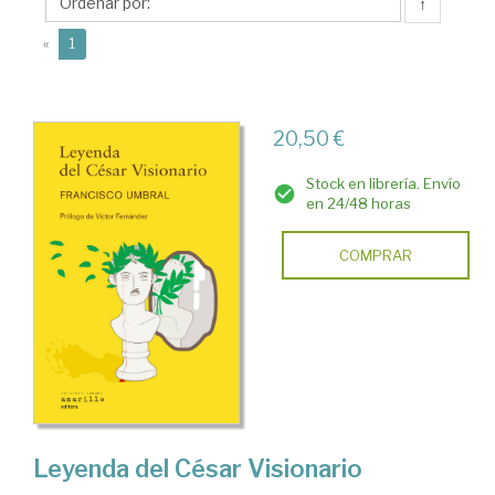
(1932-
↑
2007)
(current)
«
1
20,50 €
Stock en librería. Envío
en 24/48 horas
COMPRAR
Leyenda del César Visionario