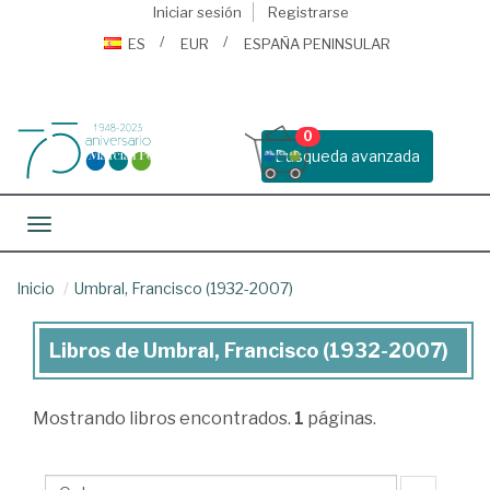
Iniciar sesión
Registrarse
ES
EUR
ESPAÑA PENINSULAR
0
Busqueda avanzada
Toggle navigation
Inicio
Umbral, Francisco (1932-2007)
Libros de Umbral, Francisco (1932-2007)
Libros
de
Mostrando
libros encontrados.
1
páginas.
Umbral,
Francisco