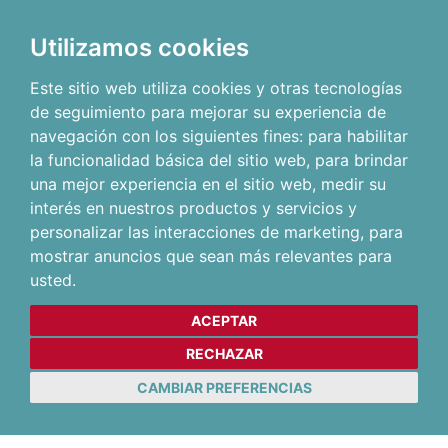
Utilizamos cookies
Este sitio web utiliza cookies y otras tecnologías
de seguimiento para mejorar su experiencia de
navegación con los siguientes fines:
para habilitar
la funcionalidad básica del sitio web
,
para brindar
una mejor experiencia en el sitio web
,
medir su
interés en nuestros productos y servicios y
personalizar las interacciones de marketing
,
para
mostrar anuncios que sean más relevantes para
usted
.
ACEPTAR
RECHAZAR
CAMBIAR PREFERENCIAS