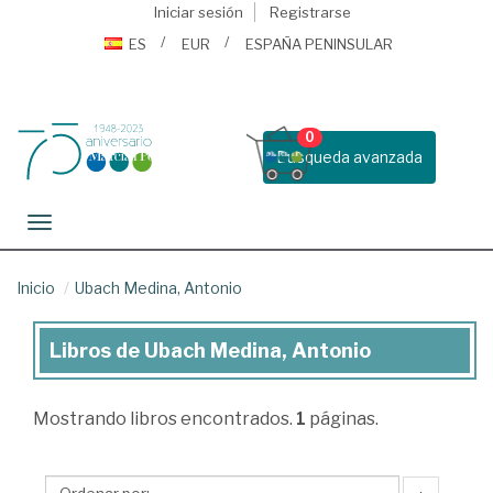
Iniciar sesión
Registrarse
ES
EUR
ESPAÑA PENINSULAR
0
Busqueda avanzada
Toggle navigation
Inicio
Ubach Medina, Antonio
Libros de Ubach Medina, Antonio
Libros
de
Mostrando
libros encontrados.
1
páginas.
Ubach
Medina,