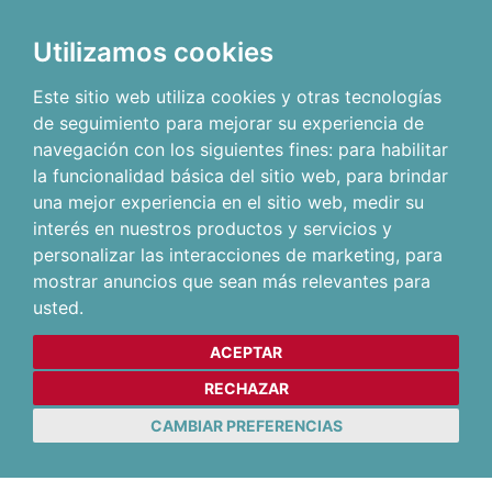
Utilizamos cookies
Este sitio web utiliza cookies y otras tecnologías
de seguimiento para mejorar su experiencia de
navegación con los siguientes fines:
para habilitar
la funcionalidad básica del sitio web
,
para brindar
una mejor experiencia en el sitio web
,
medir su
interés en nuestros productos y servicios y
personalizar las interacciones de marketing
,
para
mostrar anuncios que sean más relevantes para
usted
.
ACEPTAR
RECHAZAR
CAMBIAR PREFERENCIAS