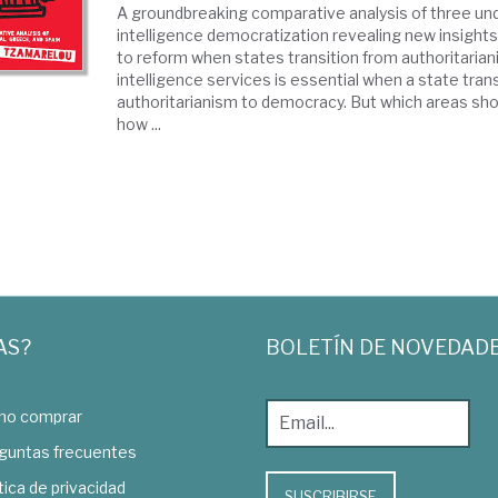
A groundbreaking comparative analysis of three un
intelligence democratization revealing new insights 
to reform when states transition from authoritaria
intelligence services is essential when a state tran
authoritarianism to democracy. But which areas sho
how ...
AS?
BOLETÍN DE NOVEDAD
o comprar
guntas frecuentes
tica de privacidad
SUSCRIBIRSE