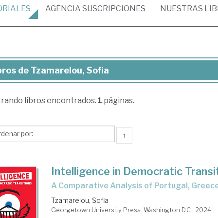
ORIALES
AGENCIA
SUSCRIPCIONES
NUESTRAS
LI
bros de Tzamarelou, Sofia
ros
trando
libros encontrados.
1
páginas.
amarelou,
ia
↑
Intelligence in Democratic Transi
A Comparative Analysis of Portugal, Greec
Tzamarelou, Sofia
Georgetown University Press. Washington D.C., 2024