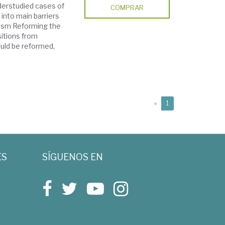
derstudied cases of
COMPRAR
into main barriers
nism Reforming the
sitions from
uld be reformed,
(current)
«
1
ES
SÍGUENOS EN