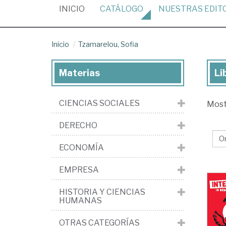
(CURRENT)
INICIO
CATÁLOGO
NUESTRAS
EDIT
Inicio
Tzamarelou, Sofia
Materias
Li
Lib
de
CIENCIAS SOCIALES
Mos
Tz
Sof
DERECHO
ECONOMÍA
EMPRESA
HISTORIA Y CIENCIAS
HUMANAS
OTRAS CATEGORÍAS