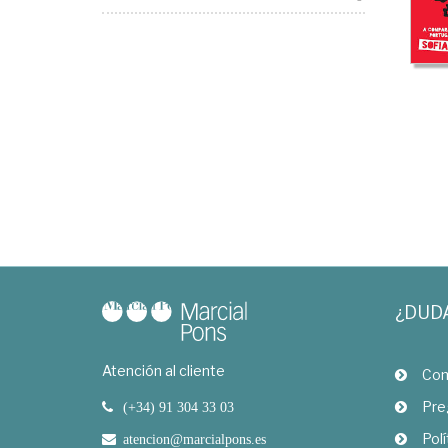
¿DUD
Atención al cliente
Com
Pre
(+34) 91 304 33 03
Polí
atencion@marcialpons.es