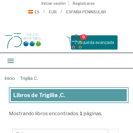
Iniciar sesión
Registrarse
ES
EUR
ESPAÑA PENINSULAR
0
Busqueda avanzada
Toggle navigation
Inicio
Trigilia ,C.
Libros de Trigilia ,C.
Libros
de
Mostrando
libros encontrados.
1
páginas.
Trigilia
,C.