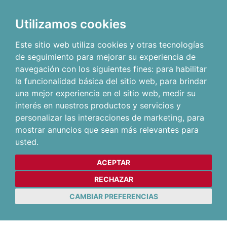
Utilizamos cookies
Este sitio web utiliza cookies y otras tecnologías
de seguimiento para mejorar su experiencia de
navegación con los siguientes fines:
para habilitar
la funcionalidad básica del sitio web
,
para brindar
una mejor experiencia en el sitio web
,
medir su
interés en nuestros productos y servicios y
personalizar las interacciones de marketing
,
para
mostrar anuncios que sean más relevantes para
usted
.
ACEPTAR
RECHAZAR
CAMBIAR PREFERENCIAS